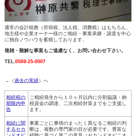
通常の会計税務（所得税、法人税、消費税）はもちろん、
地主様や企業オーナー様のご相続・事業承継・譲渡を中心
に独自ノウハウを蓄積しております。
複雑・難解な事案もご遠慮なく、お問い合わせ下さい。
TEL.
0569-25-0007
→（
過去の実績
）へ
相続税の
ご相続発生から１０ヶ月以内に分割協議・納
期限内申
税資金の調達、二次相続対策までをご支援し
告
ます。
相続に関
事案ごとに事情のまったく異なるご相続の判
するセカ
断は、複数の専門家の目が必要です。豊富な
ンドオピ
経験に基づく第二の意見（セカンドオピニオ