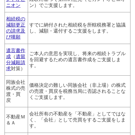
ニオン
ン）でご支援します。
相続税の
減額更正
すでに納付された相続税を所轄税務署と協議
の請求及
し、減額・還付するご支援をします。
び嘆願
遺言書作
ご本人の意思を実現し、将来の相続トラブル
成
（
遺留
を回避するための遺言書作成をご支援しま
分減殺請
す。
求
対策）
同族会社
価格決定の難しい同族会社（非上場）の株式
株式の売
の売渡・買戻を税務当局に否認されることな
渡・買
くご支援します。
戻
会社所有の不動産を「不動産」としてではな
不動産Ｍ
く、「会社」として売買をするご支援をしま
＆Ａ
す。