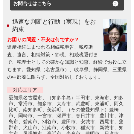
お問合せはこちら
迅速な判断と行動（実現）をお
約束
お困りの問題・不安は何ですか？
遺産相続にまつわる相続税申告、税務調
査、遺言、相続対策・節税、相続税還付ま
で、税理士としての確かな知識と知恵、経験でお役に立
ちます。愛知県（名古屋市）、岐阜県、静岡県、三重県
の中部圏に限らず、全国対応しております。
対応エリア
愛知県名古屋市、（知多半島）半田市、東海市、知多
市、常滑市、知多市、大府市、武豊町、東浦町、阿久
比町、南知多町、美浜町、（その他愛知県下）豊橋
市、岡崎市、一宮市、瀬戸市、春日井市、豊川市、津
島市、碧南市、刈谷市、豊田市、安城市、西尾市、蒲
郡市、犬山市、江南市、小牧市、稲沢市、新城市、知
立市、尾張旭市、高浜市、岩倉市、豊明市、日進市、