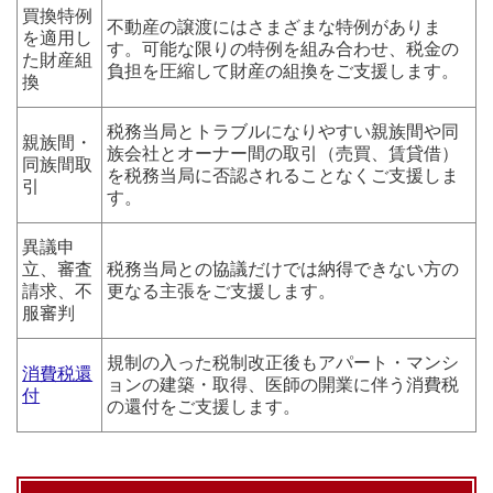
買換特例
不動産の譲渡にはさまざまな特例がありま
を適用し
す。可能な限りの特例を組み合わせ、税金の
た財産組
負担を圧縮して財産の組換をご支援します。
換
税務当局とトラブルになりやすい親族間や同
親族間・
族会社とオーナー間の取引（売買、賃貸借）
同族間取
を税務当局に否認されることなくご支援しま
引
す。
異議申
立、審査
税務当局との協議だけでは納得できない方の
請求、不
更なる主張をご支援します。
服審判
規制の入った税制改正後もアパート・マンシ
消費税還
ョンの建築・取得、医師の開業に伴う消費税
付
の還付をご支援します。