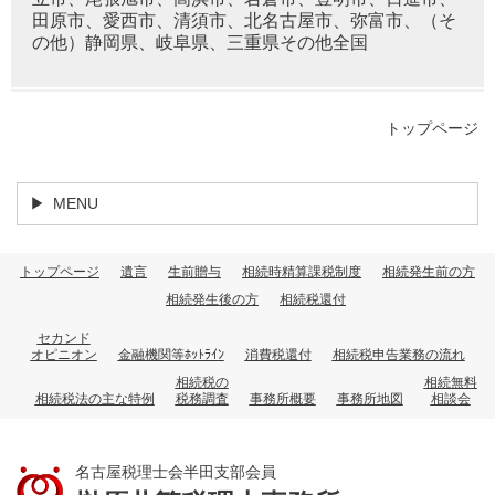
田原市、愛西市、清須市、北名古屋市、弥富市、（そ
の他）静岡県、岐阜県、三重県その他全国
トップページ
MENU
トップページ
遺言
生前贈与
相続時精算課税制度
相続発生前の方
相続発生後の方
相続税還付
セカンド
オピニオン
金融機関等ﾎｯﾄﾗｲﾝ
消費税還付
相続税申告業務の流れ
相続税の
相続無料
相続税法の主な特例
税務調査
事務所概要
事務所地図
相談会
名古屋税理士会半田支部会員