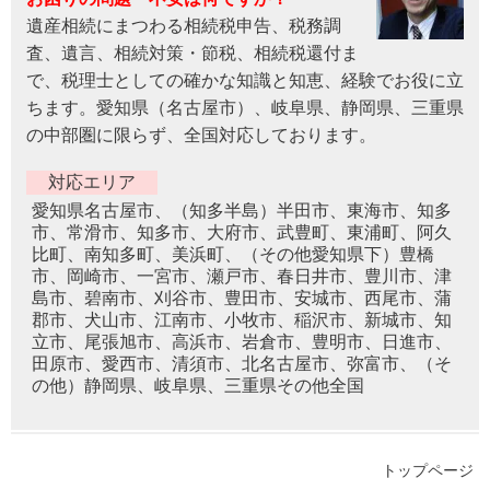
遺産相続にまつわる相続税申告、税務調
査、遺言、相続対策・節税、相続税還付ま
で、税理士としての確かな知識と知恵、経験でお役に立
ちます。愛知県（名古屋市）、岐阜県、静岡県、三重県
の中部圏に限らず、全国対応しております。
対応エリア
愛知県名古屋市、（知多半島）半田市、東海市、知多
市、常滑市、知多市、大府市、武豊町、東浦町、阿久
比町、南知多町、美浜町、（その他愛知県下）豊橋
市、岡崎市、一宮市、瀬戸市、春日井市、豊川市、津
島市、碧南市、刈谷市、豊田市、安城市、西尾市、蒲
郡市、犬山市、江南市、小牧市、稲沢市、新城市、知
立市、尾張旭市、高浜市、岩倉市、豊明市、日進市、
田原市、愛西市、清須市、北名古屋市、弥富市、（そ
の他）静岡県、岐阜県、三重県その他全国
トップページ