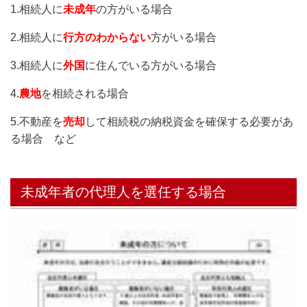
1.相続人に
未成年
の方がいる場合
2.相続人に
行方のわからない
方がいる場合
3.相続人に
外国
に住んでいる方がいる場合
4.
農地
を相続される場合
5.不動産を
売却
して相続税の納税資金を確保する必要があ
る場合 など
未成年者の代理人を選任する場合