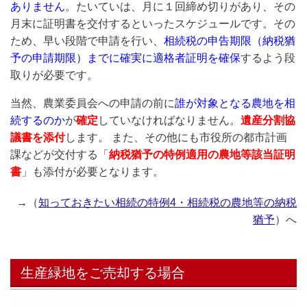
ありません
。たいていは、月に１回締め切りがあり、その
月末に証明書を交付するといったスケジュールです。その
ため、早い段階で申請を行い、
相続税の申告期限（納税猶
予の申請期限）までに確実に適格者証明を確
保
するよう段
取りが必要です。
当然、農業委員会への申請の前に
誰が対象となる農地を相
続するの
か
が
確定
していなければなりません。
遺産分割協
議書を添付
します。 また、その他にも市役所の都市計画
課などが交付する「
納税猶予の特例適用の農地等該当証明
書
」も添付が必要となります。
→（
知っておきたい相続の特例4・相続税の農地等の納税
猶予
）へ
生産緑地をご売却する場合