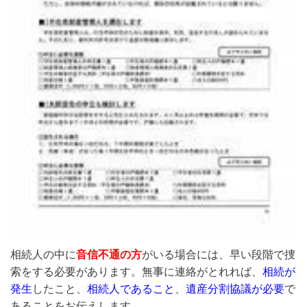
相続人の中に
音信不通の方
がいる場合には、早い段階で捜
索をする必要があります。無事に連絡がとれれば、
相続が
発生
したこと、
相続人であること
、
遺産分割協議が必要
で
あることをお伝えします。