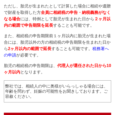
ただし、胎児が生まれたとして計算した場合に相続や遺贈
で財産を取得した方
全員に相続税の申告・納税義務がなく
なる場合
には、特例として胎児が生まれた日から
２ヶ月以
内の範囲で申告期限を延長
することも可能です。
また、相続税の申告期限前１ヶ月以内に胎児が生まれた場
合には、胎児以外の方の相続税の申告期限を生まれた日か
ら
2ヶ月以内の範囲で延長
することも可能です。
税務署へ
の申請
が必要です。
胎児の相続税の申告期限は、
代理人が選任された日から10
ヶ月以内
となります。
弊社では、相続人の中に奥様がいらっしゃる場合には、
年齢を問わず、妊娠の可能性をお聞きしております。ご
容赦ください。