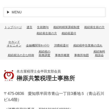
MENU
トップページ
遺言
生前贈与
相続時精算課税制度
相続発生前の方
相続発生後の方
相続税還付
セカンド
オピニオン
金融機関等ﾎｯﾄﾗｲﾝ
消費税還付
相続税申告業務の流れ
相続税の
相続無料
相続税法の主な特例
税務調査
事務所概要
事務所地図
相談会
名古屋税理士会半田支部会員
榊原共繁税理士事務所
〒475-0836 愛知県半田市青山一丁目3番地５（青山石川
ビル6階）