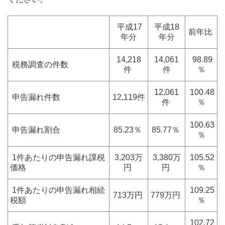
平成17
平成18
前年比
年分
年分
14,218
14,061
98.89
税務調査の件数
件
件
％
12,061
100.48
申告漏れ件数
12,119件
件
％
100.63
申告漏れ割合
85.23％
85.77％
％
1件あたりの申告漏れ課税
3,203万
3,380万
105.52
価格
円
円
％
1件あたりの申告漏れ相続
109.25
713万円
779万円
税額
％
102.72