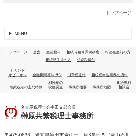
トップページ
MENU
トップページ
遺言
生前贈与
相続時精算課税制度
相続発生前の方
相続発生後の方
相続税還付
セカンド
オピニオン
金融機関等ﾎｯﾄﾗｲﾝ
消費税還付
相続税申告業務の流れ
相続税の
相続無料
相続税法の主な特例
税務調査
事務所概要
事務所地図
相談会
名古屋税理士会半田支部会員
榊原共繁税理士事務所
〒475-0836 愛知県半田市青山一丁目3番地５（青山石川