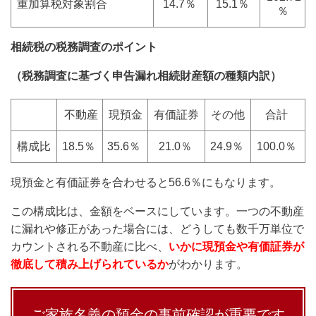
重加算税対象割合
14.7％
15.1％
％
相続税の税務調査のポイント
（税務調査に基づく申告漏れ相続財産額の種類内訳）
不動産
現預金
有価証券
その他
合計
構成比
18.5％
35.6％
21.0％
24.9％
100.0％
現預金と有価証券を合わせると56.6％にもなります。
この構成比は、金額をベースにしています。一つの不動産
に漏れや修正があった場合には、どうしても数千万単位で
カウントされる不動産に比べ、
いかに現預金や有価証券が
徹底して積み上げられてい
るか
がわかります。
ご家族名義の預金の事前確認が重要です