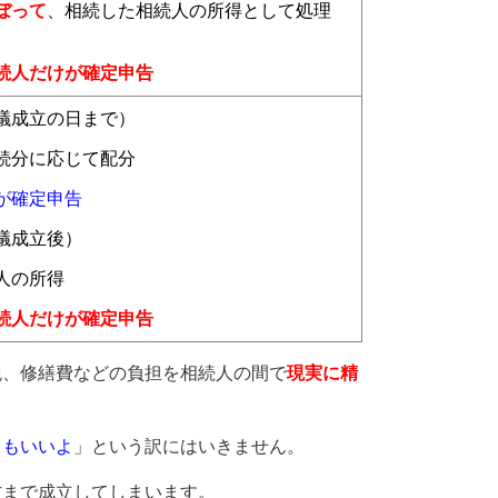
ぼって
、相続した相続人の所得として処理
続人だけが確定申告
議成立の日まで）
続分に応じて配分
が確定申告
議成立後）
人の所得
続人だけが確定申告
税、修繕費などの負担を相続人の間で
現実に精
てもいいよ
」という訳にはいきません。
方まで成立してしまいます。