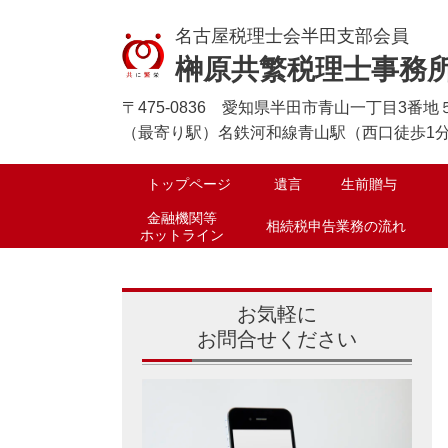
名古屋税理士会半田支部会員
榊原共繁税理士事務
〒475-0836 愛知県半田市青山一丁目3番
（最寄り駅）名鉄河和線青山駅（西口徒歩1分）消費
トップページ
遺言
生前贈与
金融機関等
相続税申告業務の流れ
ホットライン
お気軽に
お問合せください