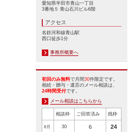
愛知県半田市青山一丁目
3番地５ 青山石川ビル6階
アクセス
名鉄河和線青山駅
西口徒歩1分
事務所概要へ
初回のみ無料
で月間
30
件限定です。
相続・贈与・遺言のメール相談は、
24時間受付
です。
メール相談はこちらから
相談枠
ご回答済み
残枠
24
6
30
8月