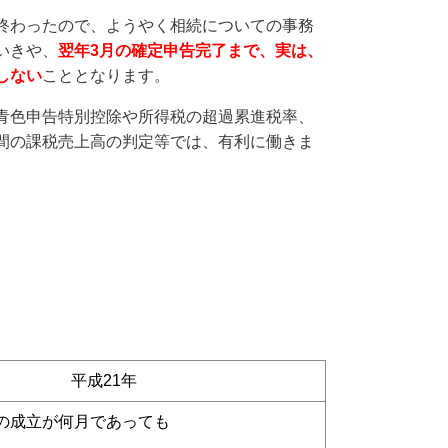
終わったので、ようやく相続についての事務
いきや、
翌年3月の確定申告完了まで、実は、
しな
い
こととなります。
青色申告特別控除や所得税の超過累進税率、
間の課税売上高の判定等では、有利に働きま
平成21年
の成立が何月であっても