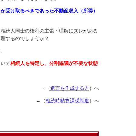
男が受け取るべきであった不動産収入（所得）
も相続人同士の権利の主張・理解にズレがある
管理するのでしょうか？
す。
ついて
相続人を特定
し、分割協議が不要な状態
→（
遺言を作成する方
）へ
→（
相続時精算課税制度
）へ