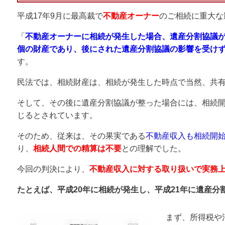
平成17年9月に最高裁で
不動産オーナー
のご相続に重大な
「
不動産オーナーに相続が発生した場合、遺産分割協議
個の財産であり、後にされた遺産分割協議の影響を受け
す。
民法では、相続財産は、相続が発生した時点で当然、共
そして、その後に遺産分割協議が整った場合には、相続
じるとされています。
そのため、従来は、その果実である
不動産収入も相続開
り、
相続人間での精算は不要
との理解でした。
今回の判決により、
不動産収入に対する
取
り扱いで実務
たとえば、平成20年に相続が発生し、平成21年に遺産分
まず、所得税や