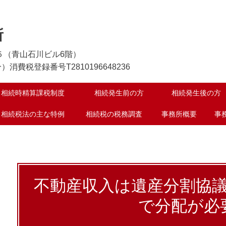
所
地５（青山石川ビル6階）
税登録番号T2810196648236
相続時精算課税制度
相続発生前の方
相続発生後の方
相続税法の主な特例
相続税の税務調査
事務所概要
事
不動産収入は遺産分割協
で分配が必