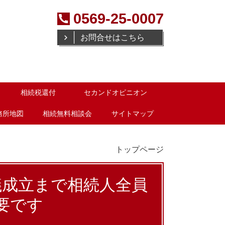
0569-25-0007
お問合せはこちら
相続税還付
セカンドオピニオン
務所地図
相続無料相談会
サイトマップ
トップページ
議成立まで相続人全員
要です