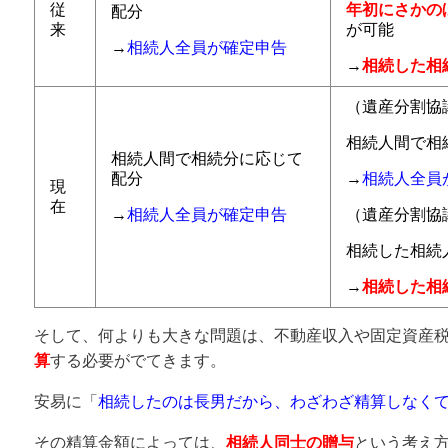
従
年初にさかの
配分
来
が可能
→
相続人全員が確定申告
→
相続した相
（遺産分割協
相続人間で相
相続人間で相続分に応じて
配分
→
相続人全員
現
在
→
相続人全員が確定申告
（遺産分割協
相続した相続
→
相続した相
そして、何よりも大きな問題は、不動産収入や固定資産
算
する必要がでてきます。
安易に「
相続したのは長男だから、わざわざ精算しなく
その精算金額によっては、
相続人同士の贈与
という考え