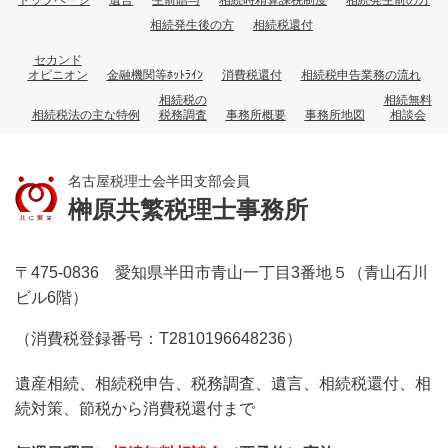
相続発生後の方
相続税還付
セカンド
オピニオン
金融機関等ﾎｯﾄﾗｲﾝ
消費税還付
相続税申告業務の流れ
相続税の
相続無料
相続税法の主な特例
税務調査
事務所概要
事務所地図
相談会
名古屋税理士会半田支部会員
榊原共繁税理士事務所
〒475-0836 愛知県半田市青山一丁目3番地５（青山石川
ビル6階）
（消費税登録番号：T2810196648236）
遺産相続、相続税申告、税務調査、遺言、相続税還付、相
続対策、節税から消費税還付まで