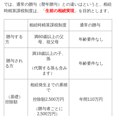
では、通常の贈与（暦年贈与）との違いはというと、相続
時精算課税制度は、「
生前の相続実現
」を目的とします。
相続時精算課税制度
通常の贈与
贈与する
満60歳以上の父
年齢要件なし
方
母、祖父母
満18歳以上の子、
孫
贈与され
年齢要件なし
る方
（代襲する孫も含み
ます）
相続発生までの累積
で
（基礎）
控除額2,500万円
年間110万円
控除額
（贈与者ごとに
2,500万円）