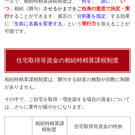
一方で、相続時精算課税制度は、「
何を
」「
誰に
」「
い
つ
」相続（贈与）
させるかまでを
ご自身の意思で決定・実
行
することができます。遺言の「
分割案を指定
」する効果
に「
生前に名義を変更する
」という
実行力
を加えることが
可能です。
住宅取得等資金の相続時精算課税制度
相続時精算課税制度は、贈与する財産の種類や回数に制限
がありません。
その中で、ご自宅を取得・増改築する場合の資金について
は、さらに要件が緩やかになります。
相続時精算課
住宅取得等資金の特例
税制度