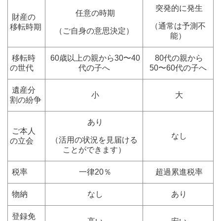
突発的に発生
任意の時期
財産の
（通常は予測不
移転時期
（ご自身の意思決定）
能）
移転時
60歳以上の親から30〜40
80代の親から
の世代
代の子へ
50〜60代の子へ
遺産分
小
大
割の紛争
あり
ご本人
なし
（活用の状況を見届ける
の立会
ことができます）
税率
一律20％
超過累進税率
物納
なし
あり
登録免