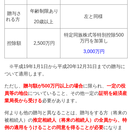
年齢制限あり
贈与さ
左と同様
れる方
20歳以上
特定同族株式等特別控除500
万円を加算し
控除額
2,500万円
3,000万円
※平成19年1月1日から平成20年12月31日までの贈与に
ついて適用します。
ただし、
贈与額が500万円以上の場合
に限られ、
一定の役
員等の地位
についていること、その他一定の
証明を経済産
業局長から受ける
必要があります。
何よりも他の贈与と異なることは、贈与をする方（将来の
被相続人）の
推定相続人（将来の相続人）の全員から、特
例の適用をうけることの同意を得ることが必要
になりま