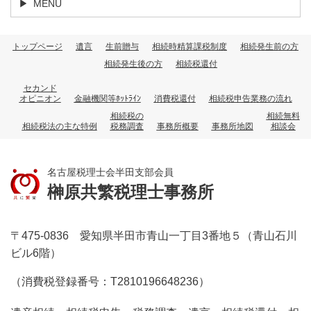
MENU
トップページ
遺言
生前贈与
相続時精算課税制度
相続発生前の方
相続発生後の方
相続税還付
セカンド
オピニオン
金融機関等ﾎｯﾄﾗｲﾝ
消費税還付
相続税申告業務の流れ
相続税の
相続無料
相続税法の主な特例
税務調査
事務所概要
事務所地図
相談会
名古屋税理士会半田支部会員
榊原共繁税理士事務所
〒475-0836 愛知県半田市青山一丁目3番地５（青山石川
ビル6階）
（消費税登録番号：T2810196648236）