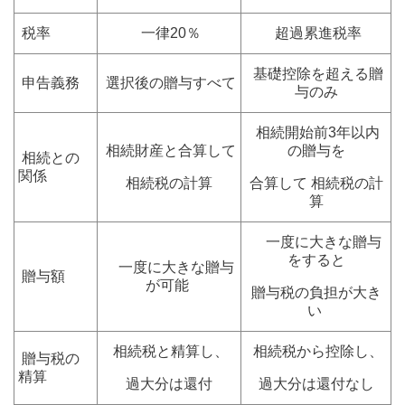
税率
一律20％
超過累進税率
基礎控除を超える贈
申告義務
選択後の贈与すべて
与のみ
相続開始前3年以内
相続財産と合算して
の贈与を
相続との
関係
相続税の計算
合算して 相続税の計
算
一度に大きな贈与
をすると
一度に大きな贈与
贈与額
が可能
贈与税の負担が大き
い
相続税と精算し、
相続税から控除し、
贈与税の
精算
過大分は還付
過大分は還付なし