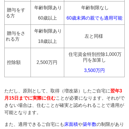
年齢制限あり
年齢制限なし
贈与をす
る方
60歳以上
60歳未満の親でも適用可能
年齢制限あり
贈与をさ
左と同様
れる方
18歳以上
住宅資金特別控除1,000万
円を加算し
控除額
2,500万円
3,500万円
ただし、原則として、取得（増改築）したご自宅に
翌年3
月15日までに実際に住む
ことが必要になります。それがで
きない場合は、住むことが確実と認められることで適用が
可能となります。
また、適用できるご自宅にも
床面積
や
築年数
の制限があり